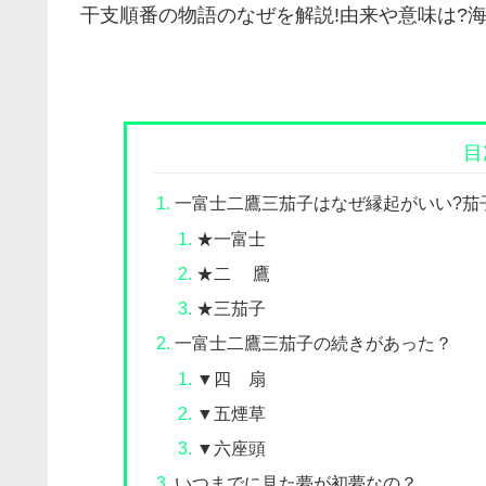
干支順番の物語のなぜを解説!由来や意味は?
目
一富士二鷹三茄子はなぜ縁起がいい?茄
★一富士
★二 鷹
★三茄子
一富士二鷹三茄子の続きがあった？
▼四 扇
▼五煙草
▼六座頭
いつまでに見た夢が初夢なの？