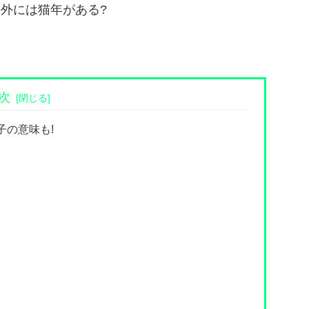
海外には猫年がある?
次
子の意味も!