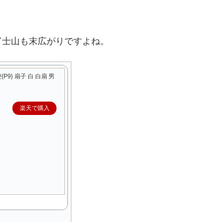
富士山も末広がりですよね。
{P9} 扇子 白 白扇 男
楽天で購入