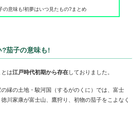
子の意味も!初夢はいつ見たもの?まとめ
?茄子の意味も!
ことは
江戸時代初期から存在
しておりました。
家の縁の土地・駿河国（するがのくに）では、富士
と徳川家康が富士山、鷹狩り、初物の茄子をこよなく