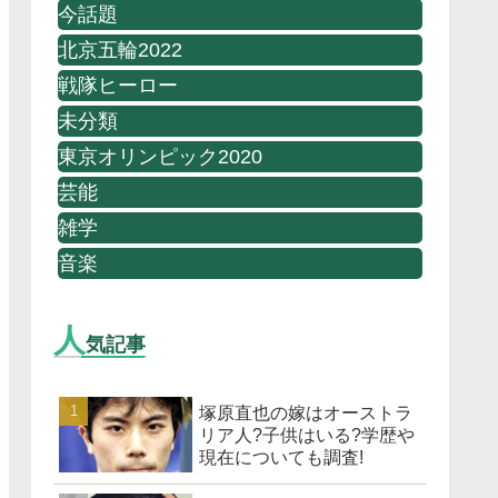
今話題
北京五輪2022
戦隊ヒーロー
未分類
東京オリンピック2020
芸能
雑学
音楽
人
気記事
塚原直也の嫁はオーストラ
リア人?子供はいる?学歴や
現在についても調査!