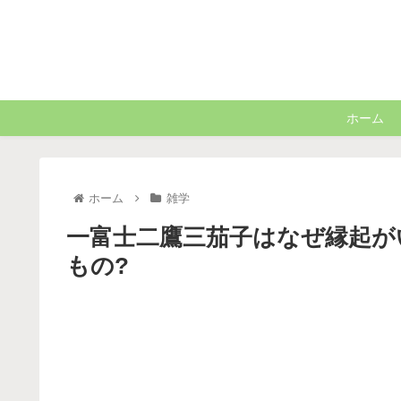
ホーム
ホーム
雑学
一富士二鷹三茄子はなぜ縁起が
もの?