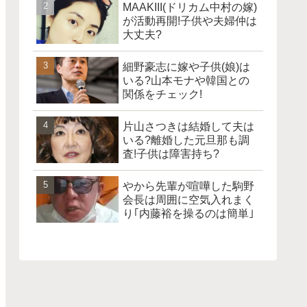
MAAKIII(ドリカム中村の嫁)
が活動再開!子供や夫婦仲は
大丈夫?
細野豪志に嫁や子供(娘)は
いる?山本モナや韓国との
関係をチェック!
片山さつきは結婚して夫は
いる?離婚した元旦那も調
査!子供は障害持ち?
やから先輩が喧嘩した駒野
会長は周囲に空気入れまく
り｢内藤裕を操るのは簡単｣