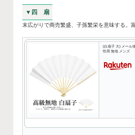
▼四 扇
末広がりで商売繁盛、子孫繁栄を意味する。
(白扇子 大) メール便
性用 無地 メンズ