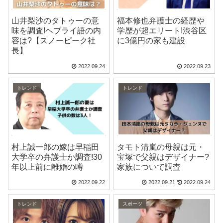
山井梨沙のタトゥーの意
福本修也弁護士の経歴や
味を調査!ヘブライ語の内
学歴が超エリート!渋谷区
容は?【スノーピーク社
に3億円の家も建設
長】
2022.09.24
2022.09.23
トレンド
トレンド
村上誠一郎の嫁は早稲田
タモト清嵐の母親は元・
大学卒の弁護士か調査!30
宝塚で父親はデザイナー?
年以上前に離婚の噂
家族について調査
2022.09.22
2022.09.21
2022.09.24
トレンド
スポーツ