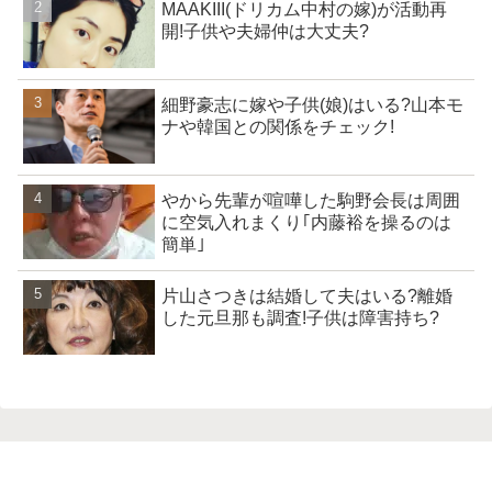
MAAKIII(ドリカム中村の嫁)が活動再
開!子供や夫婦仲は大丈夫?
細野豪志に嫁や子供(娘)はいる?山本モ
ナや韓国との関係をチェック!
やから先輩が喧嘩した駒野会長は周囲
に空気入れまくり｢内藤裕を操るのは
簡単｣
片山さつきは結婚して夫はいる?離婚
した元旦那も調査!子供は障害持ち?