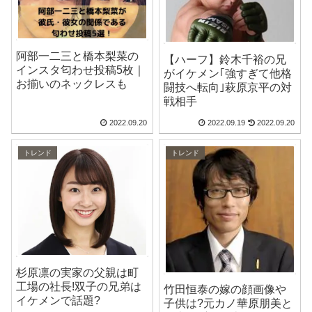
阿部一二三と橋本梨菜の
【ハーフ】鈴木千裕の兄
インスタ匂わせ投稿5枚｜
がイケメン｢強すぎて他格
お揃いのネックレスも
闘技へ転向｣萩原京平の対
戦相手
2022.09.20
2022.09.19
2022.09.20
トレンド
トレンド
杉原凛の実家の父親は町
工場の社長!双子の兄弟は
竹田恒泰の嫁の顔画像や
イケメンで話題?
子供は?元カノ華原朋美と