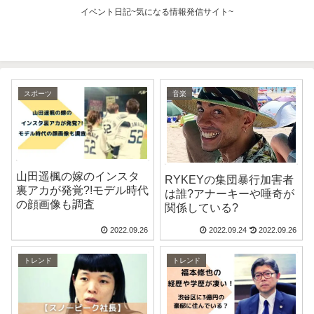
イベント日記~気になる情報発信サイト~
スポーツ
音楽
山田遥楓の嫁のインスタ
RYKEYの集団暴行加害者
裏アカが発覚?!モデル時代
は誰?アナーキーや唾奇が
の顔画像も調査
関係している?
2022.09.26
2022.09.24
2022.09.26
トレンド
トレンド