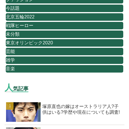
今話題
北京五輪2022
戦隊ヒーロー
未分類
東京オリンピック2020
芸能
雑学
音楽
人
気記事
塚原直也の嫁はオーストラリア人?子
供はいる?学歴や現在についても調査!