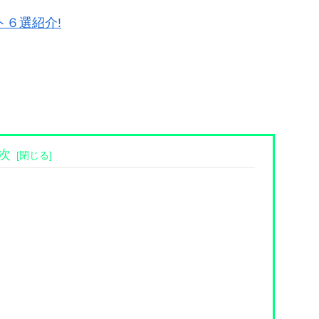
ト６選紹介!
次