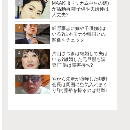
MAAKIII(ドリカム中村の嫁)
が活動再開!子供や夫婦仲は
大丈夫?
細野豪志に嫁や子供(娘)は
いる?山本モナや韓国との
関係をチェック!
片山さつきは結婚して夫は
いる?離婚した元旦那も調
査!子供は障害持ち?
やから先輩が喧嘩した駒野
会長は周囲に空気入れまく
り｢内藤裕を操るのは簡単｣