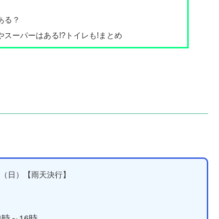
ある？
やスーパーはある!?トイレも!まとめ
6日（日）【雨天決行】
時～16時