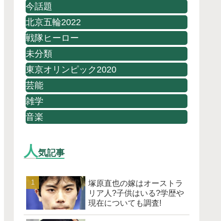
今話題
北京五輪2022
戦隊ヒーロー
未分類
東京オリンピック2020
芸能
雑学
音楽
人
気記事
塚原直也の嫁はオーストラ
リア人?子供はいる?学歴や
現在についても調査!