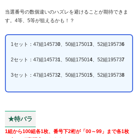
当選番号の数個違いのハズレを避けることが期待できま
す。4等、5等が狙えるかも！？
1セット：47組14573
0
、50組17501
3
、52組19573
6
2セット：47組14573
1
、50組17501
4
、52組19573
7
3セット：47組14573
2
、50組17501
5
、52組19573
8
★特バラ
1組から100組各1枚、番号下2桁が「00～99」まで各1枚