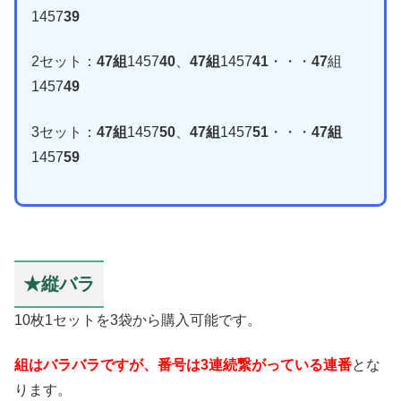
1457
39
2セット：
47組
1457
40
、
47組
1457
41
・・・
47
組
1457
49
3セット：
47組
1457
50
、
47組
1457
51
・・・
47組
1457
59
★縦バラ
10枚1セットを3袋から購入可能です。
組はバラバラですが、番号は3連続繋がっている連番
とな
ります。