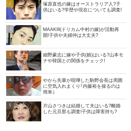
塚原直也の嫁はオーストラリア人?子
供はいる?学歴や現在についても調査!
MAAKIII(ドリカム中村の嫁)が活動再
開!子供や夫婦仲は大丈夫?
細野豪志に嫁や子供(娘)はいる?山本モ
ナや韓国との関係をチェック!
やから先輩が喧嘩した駒野会長は周囲
に空気入れまくり｢内藤裕を操るのは
簡単｣
片山さつきは結婚して夫はいる?離婚
した元旦那も調査!子供は障害持ち?