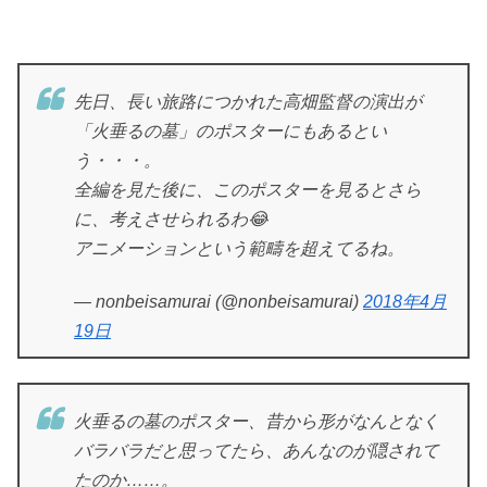
先日、長い旅路につかれた高畑監督の演出が
「火垂るの墓」のポスターにもあるとい
う・・・。
全編を見た後に、このポスターを見るとさら
に、考えさせられるわ😂
アニメーションという範疇を超えてるね。
— nonbeisamurai (@nonbeisamurai)
2018年4月
19日
火垂るの墓のポスター、昔から形がなんとなく
バラバラだと思ってたら、あんなのが隠されて
たのか……。