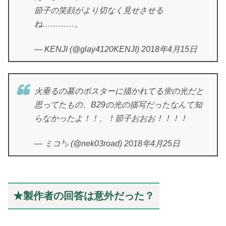
節子の笑顔がより切なく見せさせる
ね…………。
— KENJI (@glay4120KENJI) 2018年4月15日
火垂るの墓のポスターに描かれてる蛍の光だと
思ってたもの、B29の光の描写だったなんて知
らなかったよ！！、！節子おおお！！！！
— ミコ㌧ (@nek03road) 2018年4月25日
★製作者の回答は意外だった？