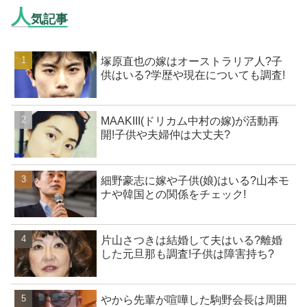
人
気記事
塚原直也の嫁はオーストラリア人?子
供はいる?学歴や現在についても調査!
MAAKIII(ドリカム中村の嫁)が活動再
開!子供や夫婦仲は大丈夫?
細野豪志に嫁や子供(娘)はいる?山本モ
ナや韓国との関係をチェック!
片山さつきは結婚して夫はいる?離婚
した元旦那も調査!子供は障害持ち?
やから先輩が喧嘩した駒野会長は周囲