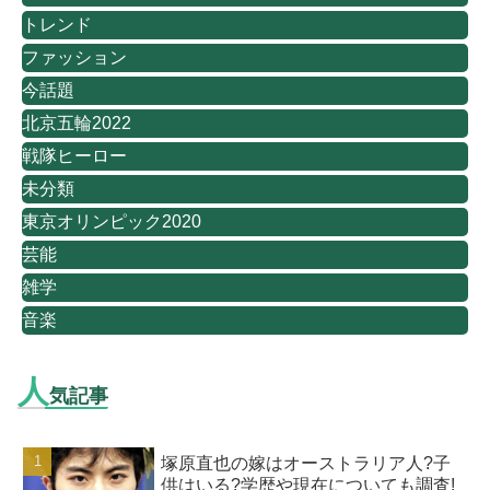
トレンド
ファッション
今話題
北京五輪2022
戦隊ヒーロー
未分類
東京オリンピック2020
芸能
雑学
音楽
人
気記事
塚原直也の嫁はオーストラリア人?子
供はいる?学歴や現在についても調査!