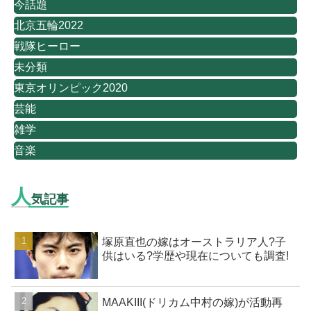
今話題
北京五輪2022
戦隊ヒーロー
未分類
東京オリンピック2020
芸能
雑学
音楽
人
気記事
塚原直也の嫁はオーストラリア人?子
供はいる?学歴や現在についても調査!
MAAKIII(ドリカム中村の嫁)が活動再