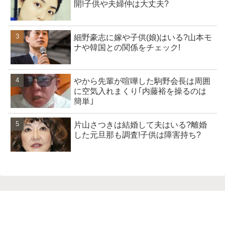
開!子供や夫婦仲は大丈夫?
細野豪志に嫁や子供(娘)はいる?山本モ
ナや韓国との関係をチェック!
やから先輩が喧嘩した駒野会長は周囲
に空気入れまくり｢内藤裕を操るのは
簡単｣
片山さつきは結婚して夫はいる?離婚
した元旦那も調査!子供は障害持ち?