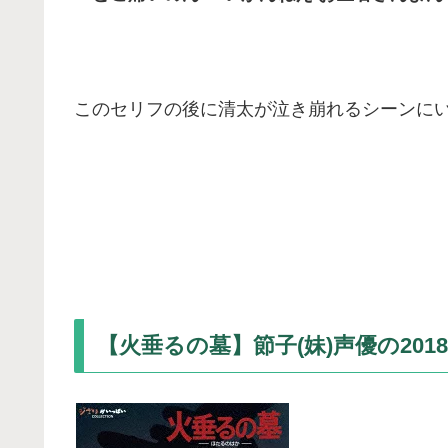
このセリフの後に清太が泣き崩れるシーンに
【火垂るの墓】節子(妹)声優の20