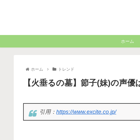
ホーム
ホーム
トレンド
【火垂るの墓】節子(妹)の声優は
引用：
https://www.excite.co.jp/