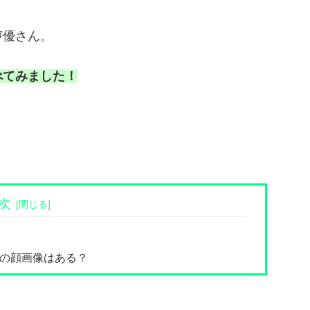
声優さん。
べてみました！
次
在の顔画像はある？