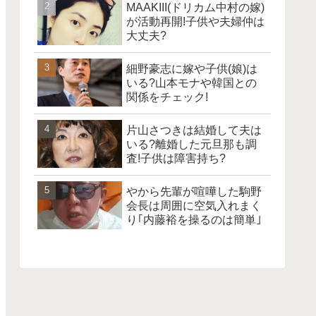
MAAKIII(ドリカム中村の嫁)
が活動再開!子供や夫婦仲は
大丈夫?
細野豪志に嫁や子供(娘)は
いる?山本モナや韓国との
関係をチェック!
片山さつきは結婚して夫は
いる?離婚した元旦那も調
査!子供は障害持ち?
やから先輩が喧嘩した駒野
会長は周囲に空気入れまく
り｢内藤裕を操るのは簡単｣