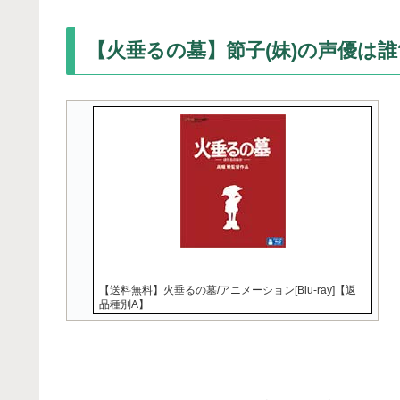
【火垂るの墓】節子(妹)の声優は誰
【送料無料】火垂るの墓/アニメーション[Blu-ray]【返
品種別A】