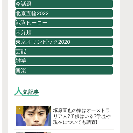
今話題
北京五輪2022
戦隊ヒーロー
未分類
東京オリンピック2020
芸能
雑学
音楽
人
気記事
塚原直也の嫁はオーストラ
リア人?子供はいる?学歴や
現在についても調査!