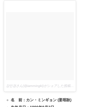
강민경さん(@iammingki)がシェアした投稿 –
2016年11月月21日午
名 前：カン・ミンギョン (姜珉耿)