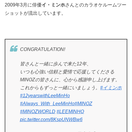
2009年3月に俳優
イ・ミンホ
さんとのカラオケルームツー
ショットが流出しています。
CONGRATULATION!
皆さんと一緒に歩んで来た12年、
いつも心強い信頼と愛情で応援してくださる
MINOZの皆さんに、心から感謝申し上げます。
これからもずっと一緒にいましょう。
#イミンホ
#12yearswithLeeMinHo
#Always_With_LeeMinHo
#MINOZ
#MINOZWORLD
#LEEMINHO
pic.twitter.com/8KspUNWBw6