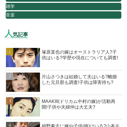
雑学
音楽
人
気記事
塚原直也の嫁はオーストラリア人?子
供はいる?学歴や現在についても調査!
片山さつきは結婚して夫はいる?離婚
した元旦那も調査!子供は障害持ち?
MAAKIII(ドリカム中村の嫁)が活動再
開!子供や夫婦仲は大丈夫?
細野豪志に嫁や子供(娘)はいる?山本モ