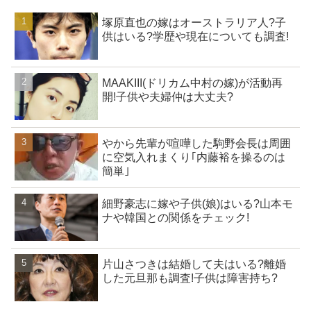
塚原直也の嫁はオーストラリア人?子
供はいる?学歴や現在についても調査!
MAAKIII(ドリカム中村の嫁)が活動再
開!子供や夫婦仲は大丈夫?
やから先輩が喧嘩した駒野会長は周囲
に空気入れまくり｢内藤裕を操るのは
簡単｣
細野豪志に嫁や子供(娘)はいる?山本モ
ナや韓国との関係をチェック!
片山さつきは結婚して夫はいる?離婚
した元旦那も調査!子供は障害持ち?