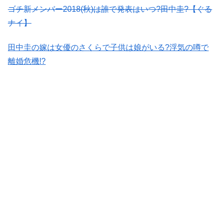
ゴチ新メンバー2018(秋)は誰で発表はいつ?田中圭?【ぐる
ナイ】
田中圭の嫁は女優のさくらで子供は娘がいる?浮気の噂で
離婚危機!?