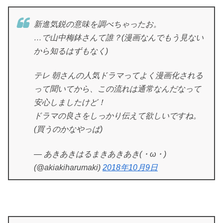
新進気鋭の意味を調べちゃったお。
…で山中梅鉢さんて誰？(漫画なんでもう見ない
から知るはずもなく)
テレ 朝さんの人気ドラマってよく漫画化される
って聞いてから、この流れは通常なんだなって
安心しましたけど！
ドラマの良さをしっかり伝えて欲しいですね。
(買うのかなやっぱ)
— あきあきはるまきあきあき(・ω・)
(@akiakiharumaki)
2018年10月9日