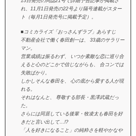
15日発売の同誌21号で詳細予告記事が掲載さ
れ、11月1日発売の22号より隔号連載がスター
ト（毎月1日発売号に掲載予定）。
■コミカライズ「おっさんずラブ」あらすじ
不動産会社で働く春田創一は、 33歳のサラリー
マン。
営業成績は振るわず、 いつか素敵な恋に巡り合
えると心のどこかで信じながらも、 合コンでは
失敗ばかり。
しかしそんな春田を、 心の底から愛する人が現
れる。
それはなんと、 尊敬する部長・黒澤武蔵だっ
た。
さらには同居している後輩・牧凌太も春田を好
きだと言い出して…!?
「人を好きになること」の純粋さを軽やかなや