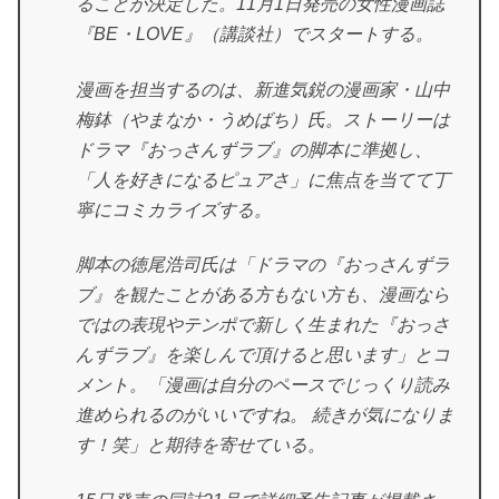
ることが決定した。11月1日発売の女性漫画誌
『BE・LOVE』（講談社）でスタートする。
漫画を担当するのは、新進気鋭の漫画家・山中
梅鉢（やまなか・うめばち）氏。ストーリーは
ドラマ『おっさんずラブ』の脚本に準拠し、
「人を好きになるピュアさ」に焦点を当てて丁
寧にコミカライズする。
脚本の徳尾浩司氏は「ドラマの『おっさんずラ
ブ』を観たことがある方もない方も、漫画なら
ではの表現やテンポで新しく生まれた『おっさ
んずラブ』を楽しんで頂けると思います」とコ
メント。「漫画は自分のペースでじっくり読み
進められるのがいいですね。 続きが気になりま
す！笑」と期待を寄せている。