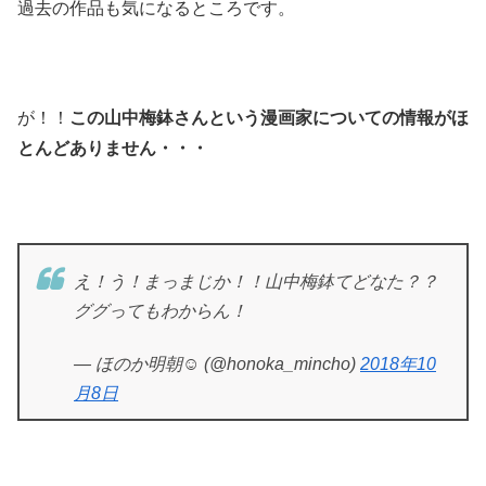
過去の作品も気になるところです。
が！！
この山中梅鉢さんという漫画家についての情報がほ
とんどありません・・・
え！う！まっまじか！！山中梅鉢てどなた？？
ググってもわからん！
— ほのか明朝☺︎ (@honoka_mincho)
2018年10
月8日