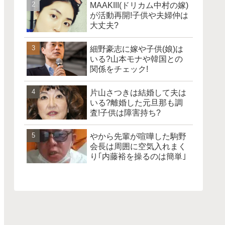
MAAKIII(ドリカム中村の嫁)
が活動再開!子供や夫婦仲は
大丈夫?
細野豪志に嫁や子供(娘)は
いる?山本モナや韓国との
関係をチェック!
片山さつきは結婚して夫は
いる?離婚した元旦那も調
査!子供は障害持ち?
やから先輩が喧嘩した駒野
会長は周囲に空気入れまく
り｢内藤裕を操るのは簡単｣