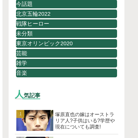
今話題
北京五輪2022
戦隊ヒーロー
未分類
東京オリンピック2020
芸能
雑学
音楽
人
気記事
塚原直也の嫁はオーストラ
リア人?子供はいる?学歴や
現在についても調査!