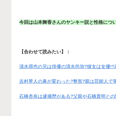
今回は山本舞香さんのヤンキー説と性格につ
【合わせて読みたい】：
清水尋也の兄は俳優の清水尚弥?彼女は女優!?
吉村界人の鼻が変わった?整形?親は芸能人で
石橋杏奈は逮捕歴がある?父親や石橋貴明との