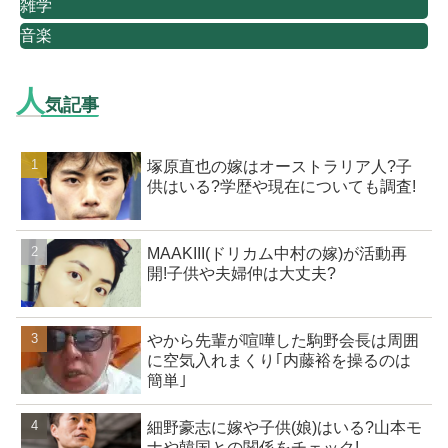
雑学
音楽
人
気記事
塚原直也の嫁はオーストラリア人?子
供はいる?学歴や現在についても調査!
MAAKIII(ドリカム中村の嫁)が活動再
開!子供や夫婦仲は大丈夫?
やから先輩が喧嘩した駒野会長は周囲
に空気入れまくり｢内藤裕を操るのは
簡単｣
細野豪志に嫁や子供(娘)はいる?山本モ
ナや韓国との関係をチェック!