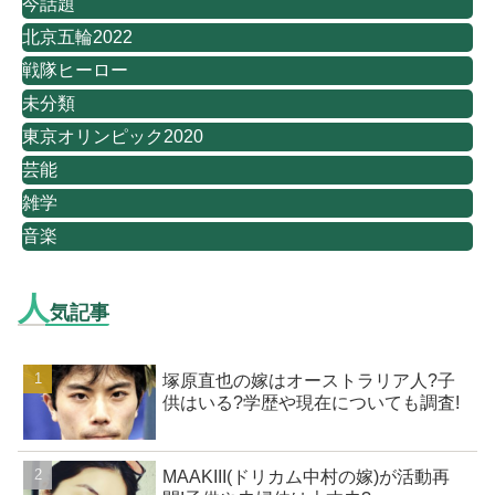
今話題
北京五輪2022
戦隊ヒーロー
未分類
東京オリンピック2020
芸能
雑学
音楽
人
気記事
塚原直也の嫁はオーストラリア人?子
供はいる?学歴や現在についても調査!
MAAKIII(ドリカム中村の嫁)が活動再