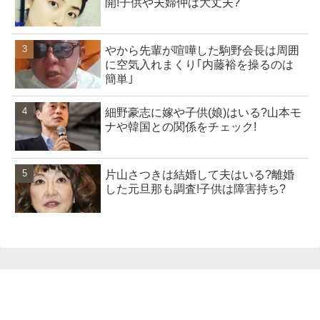
開!子供や夫婦仲は大丈夫?
やから先輩が喧嘩した駒野会長は周囲
に空気入れまくり｢内藤裕を操るのは
簡単｣
細野豪志に嫁や子供(娘)はいる?山本モ
ナや韓国との関係をチェック!
片山さつきは結婚して夫はいる?離婚
した元旦那も調査!子供は障害持ち?