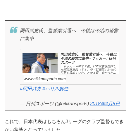
岡田武史氏、監督業引退へ 今後は今治の経営
に集中
岡田武史氏、監督業引退へ 今後は
今治の経営に集中 - サッカー : 日刊
スポーツ
サッカーＷ杯で２度、日本代表を指揮し
た岡田武史氏（６１）が「監督業」からの
引退を決めていたことが８日、分かった。
日本代表、Ｊリーグの監督就任に不可欠な
www.nikkansports.com
資格、… - 日刊スポーツ新聞社のニュースサ
イト、ニッカンスポーツ・コム
（nikkansports.com）
#岡田武史
#ハリル解任
— 日刊スポーツ (@nikkansports)
2018年4月8日
これで、日本代表はもちろんJリーグのクラブ監督もでき
ない状態となっていました。