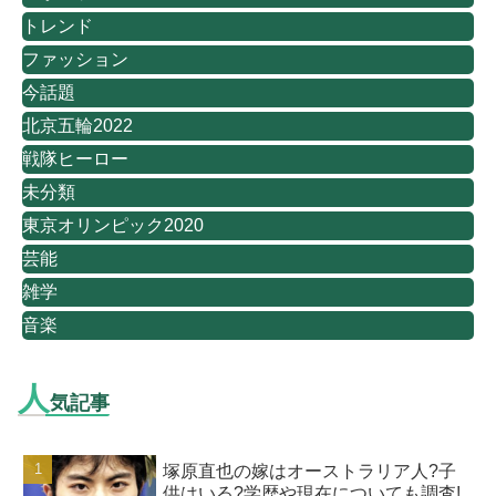
トレンド
ファッション
今話題
北京五輪2022
戦隊ヒーロー
未分類
東京オリンピック2020
芸能
雑学
音楽
人
気記事
塚原直也の嫁はオーストラリア人?子
供はいる?学歴や現在についても調査!