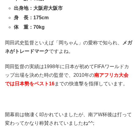
出身地：大阪府大阪市
身 長：175cm
体 重：70kg
岡田武史監督といえば「岡ちゃん」の愛称で知られ、
メガ
ネがトレードマーク
ですよね。
岡田監督の実績は1998年に日本が初めてFIFAワールドカ
ップ出場を決めた時の監督で、2010年の
南アフリカ大会
では日本勢をベスト16
までの快進撃を指揮しています。
開幕前は物凄く叩かれていましたが、南アW杯後は打って
変わってかなり称賛されていましたね^^;