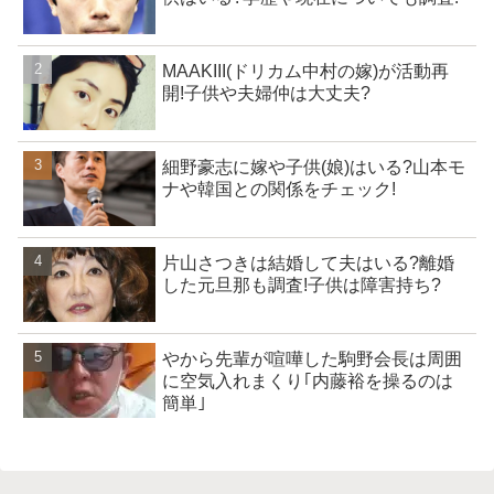
MAAKIII(ドリカム中村の嫁)が活動再
開!子供や夫婦仲は大丈夫?
細野豪志に嫁や子供(娘)はいる?山本モ
ナや韓国との関係をチェック!
片山さつきは結婚して夫はいる?離婚
した元旦那も調査!子供は障害持ち?
やから先輩が喧嘩した駒野会長は周囲
に空気入れまくり｢内藤裕を操るのは
簡単｣