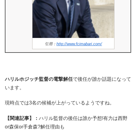
引用：
http://www.fcimabari.com/
ハリルホジッチ監督の電撃解任
で後任が誰か話題になって
います。
現時点では3名の候補が上がっているようですね。
【関連記事】：
ハリル監督の後任は誰か予想!有力は西野
or森保or手倉森?解任理由も