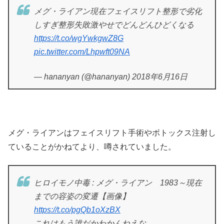
メグ・ライアン現在フェイスリフト整形で劣化
しすぎ整形失敗激やせでどんどんひどくなる
https://t.co/wgYwkgwZ8G
pic.twitter.com/Lhpwft09NA
— hananyan (@hananyan) 2018年6月16日
メグ・ライアンはフェイスリフト手術やボトックス注射し
ていることがかねてより、噂されていました。
ヒロイモノ中毒 : メグ・ライアン 1983～現在
までの容姿の変遷【画像】
https://t.co/pgQb1oXzBX
これはもう誰だかわかんねえな…