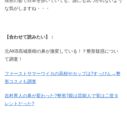
現在の姿で日本を歩いていても、誰にも気づかれないよう
な気がしますね・・・
【合わせて読みたい】：
元AKB高城亜樹の鼻が激変している！？整形疑惑につい
て調査！
ファーストサマーウイカの高校やカップは?すっぴん→整
形コスメも調査
吉村界人の鼻が変わった?整形?親は芸能人で実は二世タ
レントだった?