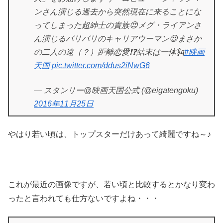
ンさん演じる過去から突然現在に来ることにな
ってしまった超紳士の貴族😍メグ・ライアンさ
ん演じるバリバリのキャリアウーマン😍まさか
の二人の遠（？）距離恋愛❗❓結末は一体🗽
#映画
天国
pic.twitter.com/ddus2iNwG6
— スタンリー@映画天国公式 (@eigatengoku)
2016年11月25日
やはり若い頃は、トップスターだけあって綺麗ですね～♪
これが最近の画像ですが、若い頃と比較するとかなり変わ
ったと言われても仕方ないですよね・・・