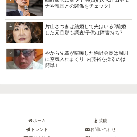
ナや韓国との関係をチェック!
片山さつきは結婚して夫はいる?離婚
した元旦那も調査!子供は障害持ち?
やから先輩が喧嘩した駒野会長は周囲
に空気入れまくり｢内藤裕を操るのは
簡単｣
ホーム
芸能
トレンド
お問い合わせ