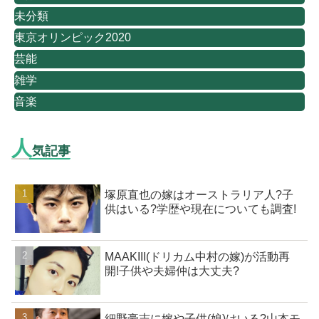
未分類
東京オリンピック2020
芸能
雑学
音楽
人
気記事
塚原直也の嫁はオーストラリア人?子
供はいる?学歴や現在についても調査!
MAAKIII(ドリカム中村の嫁)が活動再
開!子供や夫婦仲は大丈夫?
細野豪志に嫁や子供(娘)はいる?山本モ