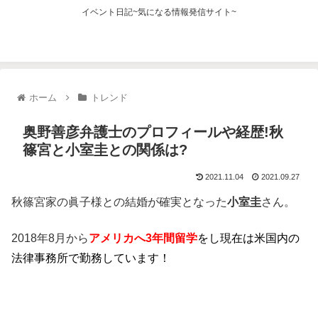
イベント日記~気になる情報発信サイト~
ホーム
トレンド
奥野善彦弁護士のプロフィールや経歴!秋
篠宮と小室圭との関係は?
2021.11.04
2021.09.27
秋篠宮家の眞子様との結婚が確実となった
小室圭
さん。
2018年8月から
アメリカへ3年間留学
をし現在は米国内の
法律事務所で勤務しています！