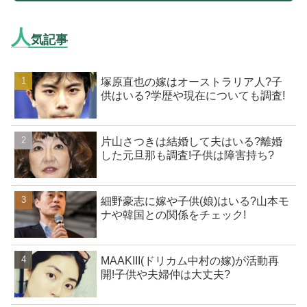
人
気記事
塚原直也の嫁はオーストラリア人?子
供はいる?学歴や現在についても調査!
片山さつきは結婚して夫はいる?離婚
した元旦那も調査!子供は障害持ち?
細野豪志に嫁や子供(娘)はいる?山本モ
ナや韓国との関係をチェック!
MAAKIII(ドリカム中村の嫁)が活動再
開!子供や夫婦仲は大丈夫?