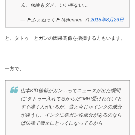
ん、保険もダメ、いい事ない…
— 🏴󠁧󠁢󠁥󠁮󠁧󠁿ふぇねっく🏴󠁧󠁢󠁥󠁮󠁧󠁿 (@fennec_7)
2018年8月26日
と、タトゥーとガンの因果関係を指摘する方もいます。
一方で、
山本KID徳郁がガン…ってニュースが出た瞬間
に“タトゥー入れてるからだ”“MRI受けれない”と
すぐ嘆く人がいるが、昔と今じゃインクの成分
が違うし、インクに発ガン性成分があるのなら
ば法律で禁止にとっくになってるから