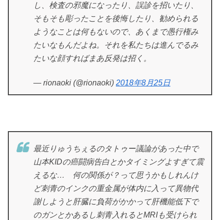
し、検査の邪魔になったり、誤診を招いたり、
そもそも彫ったことを後悔したり、勧められる
ようなことは何もないので、あくまで愚行権み
たいなもんだよね。それを私たちは進んでるみ
たいな顔すればまあ反発は招く。
— rionaoki (@rionaoki)
2018年8月25日
最近りゅうちぇるのタトゥー議論があった中で
山本KIDの癌闘病告白とかタイミングよすぎて震
えるな… 何の関係が？って思うかもしれんけ
ど刺青のインクの重金属が体内に入って異物代
謝しようと肝臓に負荷がかかって肝機能低下で
のガンとかあるし刺青入れるとMRIも受けられ