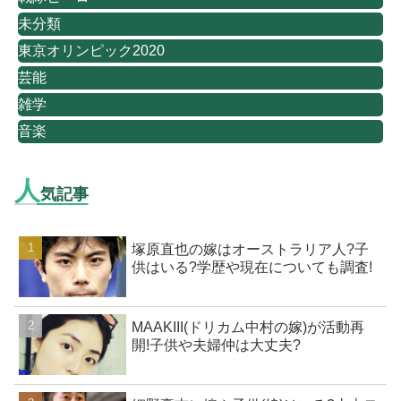
未分類
東京オリンピック2020
芸能
雑学
音楽
人
気記事
塚原直也の嫁はオーストラリア人?子
供はいる?学歴や現在についても調査!
MAAKIII(ドリカム中村の嫁)が活動再
開!子供や夫婦仲は大丈夫?