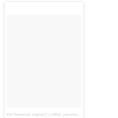
Kid Yamamoto originalさん(@kid_yamamoto)がシェアした投稿 –