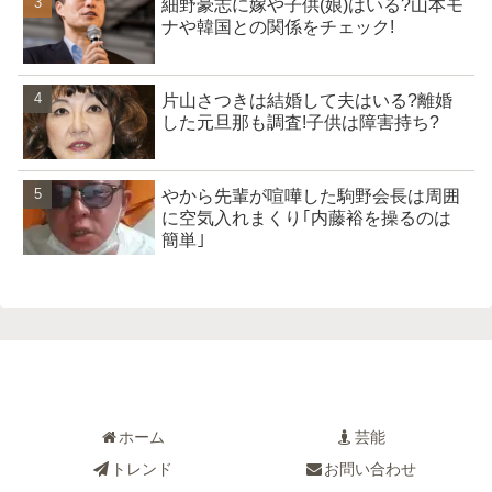
細野豪志に嫁や子供(娘)はいる?山本モ
ナや韓国との関係をチェック!
片山さつきは結婚して夫はいる?離婚
した元旦那も調査!子供は障害持ち?
やから先輩が喧嘩した駒野会長は周囲
に空気入れまくり｢内藤裕を操るのは
簡単｣
ホーム
芸能
トレンド
お問い合わせ