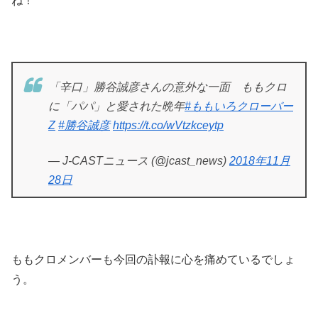
ね！
「辛口」勝谷誠彦さんの意外な一面 ももクロ
に「パパ」と愛された晩年
#ももいろクローバー
Z
#勝谷誠彦
https://t.co/wVtzkceytp
— J-CASTニュース (@jcast_news)
2018年11月
28日
ももクロメンバーも今回の訃報に心を痛めているでしょ
う。