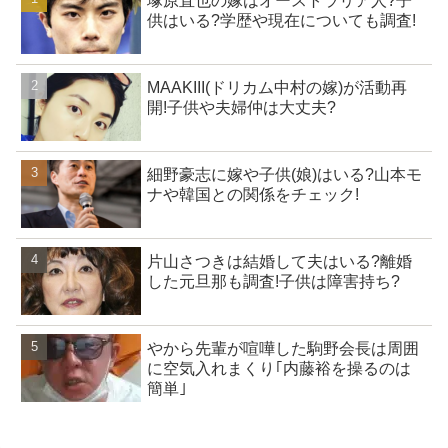
塚原直也の嫁はオーストラリア人?子
供はいる?学歴や現在についても調査!
MAAKIII(ドリカム中村の嫁)が活動再
開!子供や夫婦仲は大丈夫?
細野豪志に嫁や子供(娘)はいる?山本モ
ナや韓国との関係をチェック!
片山さつきは結婚して夫はいる?離婚
した元旦那も調査!子供は障害持ち?
やから先輩が喧嘩した駒野会長は周囲
に空気入れまくり｢内藤裕を操るのは
簡単｣