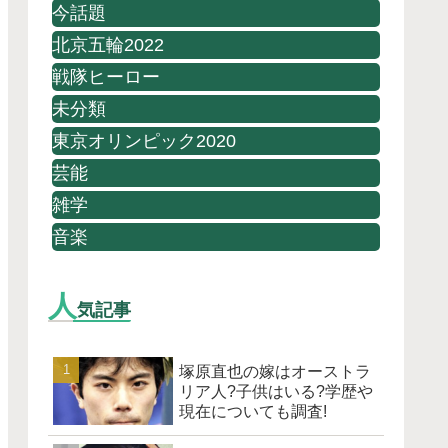
今話題
北京五輪2022
戦隊ヒーロー
未分類
東京オリンピック2020
芸能
雑学
音楽
人
気記事
塚原直也の嫁はオーストラ
リア人?子供はいる?学歴や
現在についても調査!