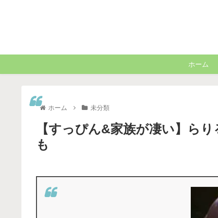
ホーム
ホーム
未分類
【すっぴん&家族が凄い】らりる
も