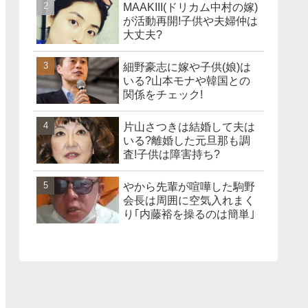
MAAKIII(ドリカム中村の嫁)
が活動再開!子供や夫婦仲は
大丈夫?
細野豪志に嫁や子供(娘)は
いる?山本モナや韓国との
関係をチェック!
片山さつきは結婚して夫は
いる?離婚した元旦那も調
査!子供は障害持ち?
やから先輩が喧嘩した駒野
会長は周囲に空気入れまく
り｢内藤裕を操るのは簡単｣