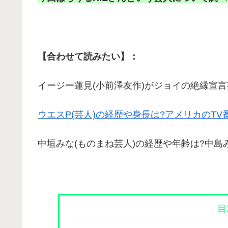
【合わせて読みたい】：
イージー蓮見(小前澤友作)がジョイの絶縁宣言
ウエスP(芸人)の経歴や身長は?アメリカのT
中垣みな(ものまね芸人)の経歴や年齢は?中島
目