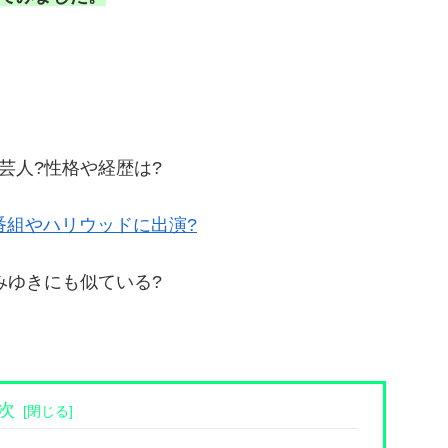
芸人?性格や経歴は?
V番組やハリウッドに出演?
みゆきにも似ている?
次