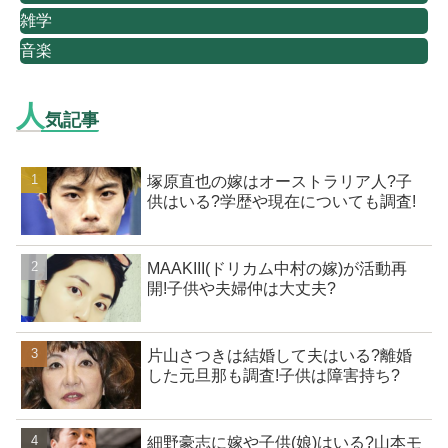
雑学
音楽
人
気記事
塚原直也の嫁はオーストラリア人?子
供はいる?学歴や現在についても調査!
MAAKIII(ドリカム中村の嫁)が活動再
開!子供や夫婦仲は大丈夫?
片山さつきは結婚して夫はいる?離婚
した元旦那も調査!子供は障害持ち?
細野豪志に嫁や子供(娘)はいる?山本モ