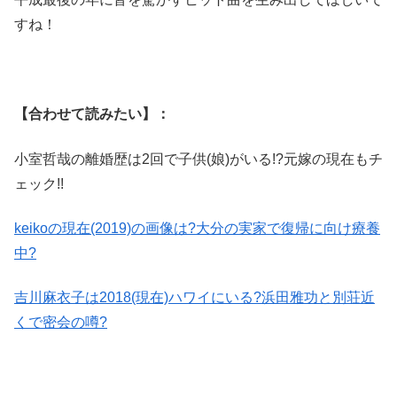
すね！
【合わせて読みたい】：
小室哲哉の離婚歴は2回で子供(娘)がいる!?元嫁の現在もチ
ェック!!
keikoの現在(2019)の画像は?大分の実家で復帰に向け療養
中?
吉川麻衣子は2018(現在)ハワイにいる?浜田雅功と別荘近
くで密会の噂?