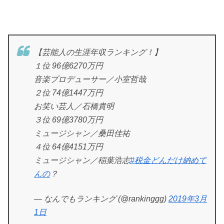
【芸能人の生涯年収ランキング！】
１位 96億6270万円
音楽プロデューサー／小室哲哉
２位 74億1447万円
お笑い芸人／石橋貴明
３位 69億3780万円
ミュージシャン／桑田佳祐
４位 64億4151万円
ミュージシャン／稲葉浩志
#税金どんだけ納めて
んの
？
— なんでもランキング (@rankinggg)
2019年3月
1日