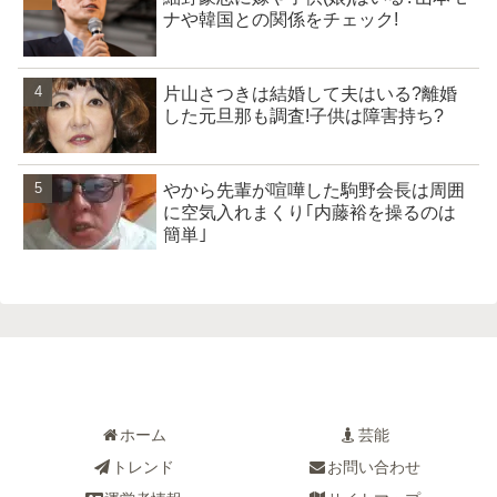
ナや韓国との関係をチェック!
片山さつきは結婚して夫はいる?離婚
した元旦那も調査!子供は障害持ち?
やから先輩が喧嘩した駒野会長は周囲
に空気入れまくり｢内藤裕を操るのは
簡単｣
ホーム
芸能
トレンド
お問い合わせ