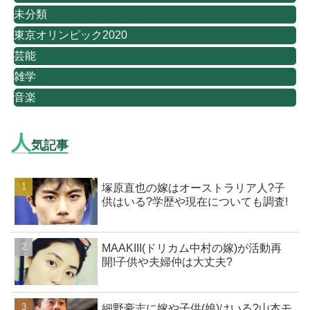
未分類
東京オリンピック2020
芸能
雑学
音楽
人
気記事
塚原直也の嫁はオーストラリア人?子
供はいる?学歴や現在についても調査!
MAAKIII(ドリカム中村の嫁)が活動再
開!子供や夫婦仲は大丈夫?
細野豪志に嫁や子供(娘)はいる?山本モ