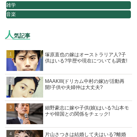
雑学
音楽
人
気記事
塚原直也の嫁はオーストラリア人?子
供はいる?学歴や現在についても調査!
MAAKIII(ドリカム中村の嫁)が活動再
開!子供や夫婦仲は大丈夫?
細野豪志に嫁や子供(娘)はいる?山本モ
ナや韓国との関係をチェック!
片山さつきは結婚して夫はいる?離婚