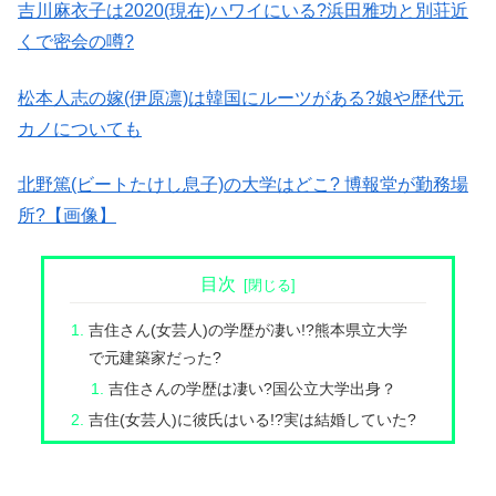
吉川麻衣子は2020(現在)ハワイにいる?浜田雅功と別荘近
くで密会の噂?
松本人志の嫁(伊原凛)は韓国にルーツがある?娘や歴代元
カノについても
北野篤(ビートたけし息子)の大学はどこ? 博報堂が勤務場
所?【画像】
目次
吉住さん(女芸人)の学歴が凄い!?熊本県立大学
で元建築家だった?
吉住さんの学歴は凄い?国公立大学出身？
吉住(女芸人)に彼氏はいる!?実は結婚していた?