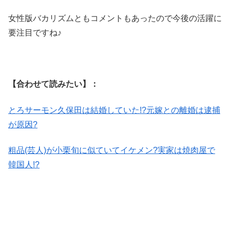
女性版バカリズムともコメントもあったので今後の活躍に
要注目ですね♪
【合わせて読みたい】：
とろサーモン久保田は結婚していた!?元嫁との離婚は逮捕
が原因?
粗品(芸人)が小栗旬に似ていてイケメン?実家は焼肉屋で
韓国人!?