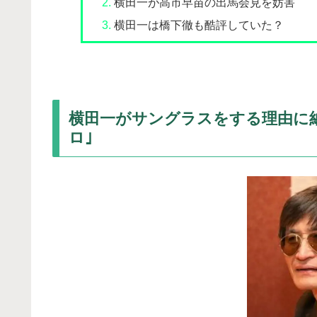
横田一が高市早苗の出馬会見を妨害
横田一は橋下徹も酷評していた？
横田一がサングラスをする理由に
ロ｣