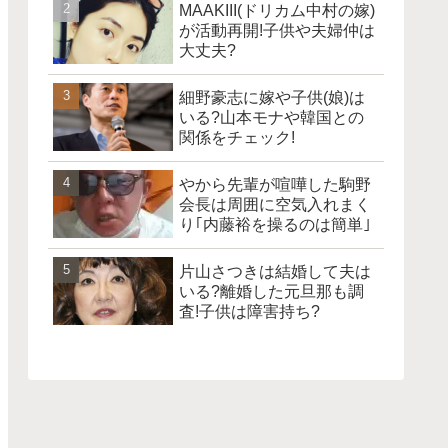
MAAKIII(ドリカム中村の嫁)
が活動再開!子供や夫婦仲は
大丈夫?
細野豪志に嫁や子供(娘)は
いる?山本モナや韓国との
関係をチェック!
やから先輩が喧嘩した駒野
会長は周囲に空気入れまく
り｢内藤裕を操るのは簡単｣
片山さつきは結婚して夫は
いる?離婚した元旦那も調
査!子供は障害持ち?