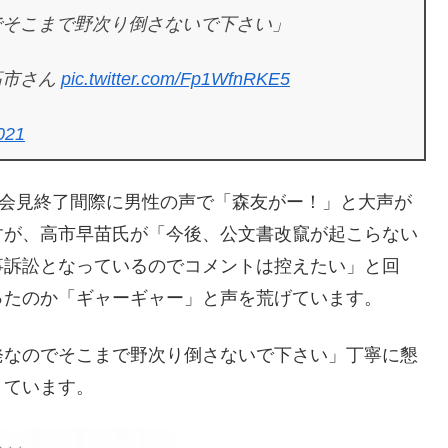
でそこまで野次り倒さないで下さい」
高市さん
pic.twitter.com/Fp1WfnRKE5
021
。会見終了間際に男性の声で「森友がー！」と大声が
すが、高市早苗氏が「今後、公文書改竄が起こらない
事訴訟となっているのでコメントは控えたい」と回
ったのか「ギャーギャー」と声を荒げています。
発なのでそこまで野次り倒さないで下さい」丁寧に懇
きています。