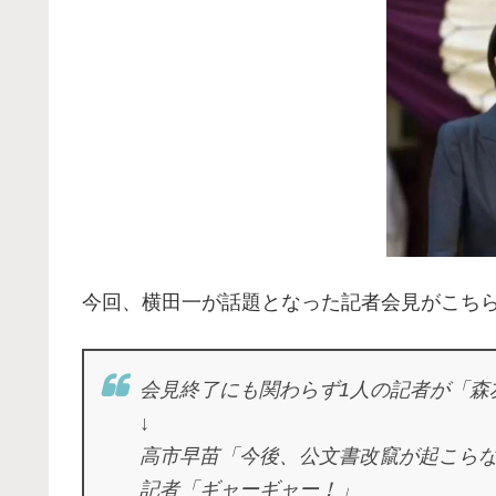
今回、横田一が話題となった記者会見がこち
会見終了にも関わらず1人の記者が「森
↓
高市早苗「今後、公文書改竄が起こら
記者「ギャーギャー！」