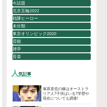
今話題
北京五輪2022
戦隊ヒーロー
未分類
東京オリンピック2020
芸能
雑学
音楽
人
気記事
塚原直也の嫁はオーストラ
リア人?子供はいる?学歴や
現在についても調査!