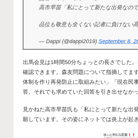
高市早苗「私にとって新たな出発なの
品位も敬意も全くない記者に負けない
— Dappi (@dappi2019)
September 8, 2
出馬会見は1時間50分ちょっとの長さでした
確認できます。森友問題について指摘してま
体制を作り再発防止に取組みたい」「現在民
答。それでも求めていた回答を引き出せなか
見かねた高市早苗氏も「私にとって新たな出
願しています。その姿にネットでは炎上が起