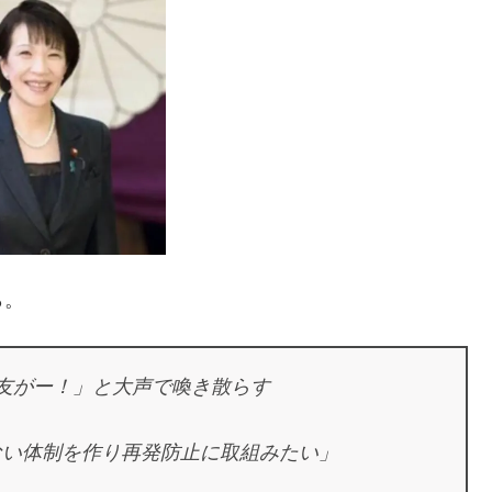
ら。
友がー！」と大声で喚き散らす
ない体制を作り再発防止に取組みたい」