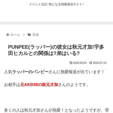
イベント日記~気になる情報発信サイト~
ホーム
音楽
PUNPEE(ラッパー)の彼女は秋元才加!宇多
田ヒカルとの関係は?弟はいる?
2020.05.04
2018.07.24
人気
ラッパーのパンピー
さんに熱愛報道が出ています！
お相手は
元AKB48の秋元才加
さんのようです。
多くの人は秋元才加さんが熱愛！となったようですが、管