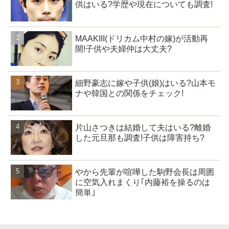
供はいる?学歴や現在についても調査!
MAAKIII(ドリカム中村の嫁)が活動再
開!子供や夫婦仲は大丈夫?
細野豪志に嫁や子供(娘)はいる?山本モ
ナや韓国との関係をチェック!
片山さつきは結婚して夫はいる?離婚
した元旦那も調査!子供は障害持ち?
やから先輩が喧嘩した駒野会長は周囲
に空気入れまくり｢内藤裕を操るのは
簡単｣