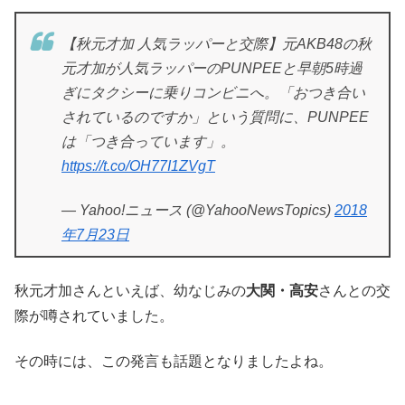
【秋元才加 人気ラッパーと交際】元AKB48の秋
元才加が人気ラッパーのPUNPEEと早朝5時過
ぎにタクシーに乗りコンビニへ。「おつき合い
されているのですか」という質問に、PUNPEE
は「つき合っています」。
https://t.co/OH77I1ZVgT
— Yahoo!ニュース (@YahooNewsTopics)
2018
年7月23日
秋元才加さんといえば、幼なじみの
大関・高安
さんとの交
際が噂されていました。
その時には、この発言も話題となりましたよね。