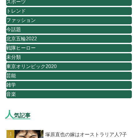
スポーツ
トレンド
ファッション
今話題
北京五輪2022
戦隊ヒーロー
未分類
東京オリンピック2020
芸能
雑学
音楽
人
気記事
塚原直也の嫁はオーストラリア人?子