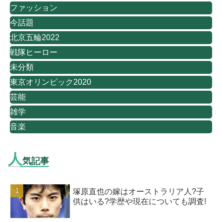
ファッション
今話題
北京五輪2022
戦隊ヒーロー
未分類
東京オリンピック2020
芸能
雑学
音楽
人
気記事
塚原直也の嫁はオーストラリア人?子
供はいる?学歴や現在についても調査!