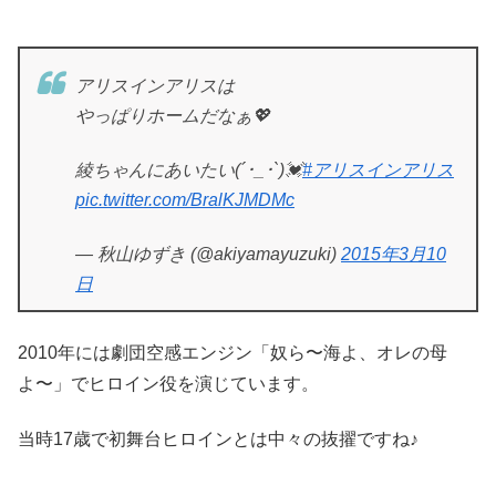
アリスインアリスは
やっぱりホームだなぁ💖
綾ちゃんにあいたい(´･_･`)💓
#アリスインアリス
pic.twitter.com/BralKJMDMc
— 秋山ゆずき (@akiyamayuzuki)
2015年3月10
日
2010年には劇団空感エンジン「奴ら〜海よ、オレの母
よ〜」でヒロイン役を演じています。
当時17歳で初舞台ヒロインとは中々の抜擢ですね♪