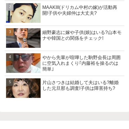
MAAKIII(ドリカム中村の嫁)が活動再
開!子供や夫婦仲は大丈夫?
細野豪志に嫁や子供(娘)はいる?山本モ
ナや韓国との関係をチェック!
やから先輩が喧嘩した駒野会長は周囲
に空気入れまくり｢内藤裕を操るのは
簡単｣
片山さつきは結婚して夫はいる?離婚
した元旦那も調査!子供は障害持ち?