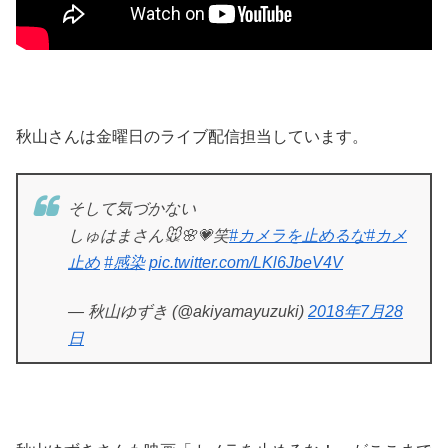
秋山さんは金曜日のライブ配信担当しています。
そして気づかない
しゅはまさん🐭🌸💗笑
#カメラを止めるな
#カメ
止め
#感染
pic.twitter.com/LKl6JbeV4V
— 秋山ゆずき (@akiyamayuzuki)
2018年7月28
日