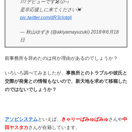
7/7デビューです🎤😮~♪
是非応援しに来てください💓
pic.twitter.com/dR3clotqli
— 秋山ゆずき (@akiyamayuzuki) 2018年6月18
日
前事務所を辞めたのは何か理由があるのでしょうか？
いろいろ調べてみましたが、
事務所とのトラブルや彼氏と
交際が発覚との情報もないので、新天地を求めて移籍した
のではないでしょうか？
アソビシステム
といえば、
きゃりーぱみゅぱみゅ
さんや
中
田ヤスタカ
さんが在籍しています。