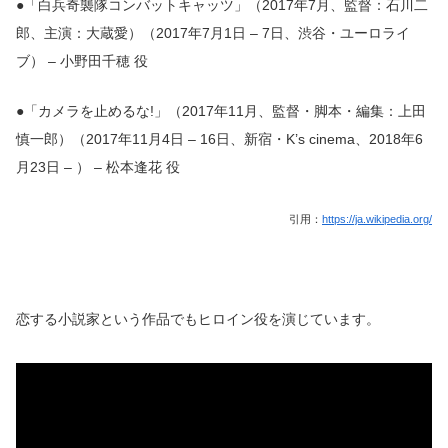
●「白兵奇襲隊コンバットキャッツ」（2017年7月、監督：石川二
郎、主演：大蔵愛）（2017年7月1日 – 7日、渋谷・ユーロライ
ブ） – 小野田千穂 役
●「カメラを止めるな!」（2017年11月、監督・脚本・編集：上田
慎一郎）（2017年11月4日 – 16日、新宿・K’s cinema、2018年6
月23日 – ） – 松本逢花 役
引用：
https://ja.wikipedia.org/
恋する小説家という作品でもヒロイン役を演じています。