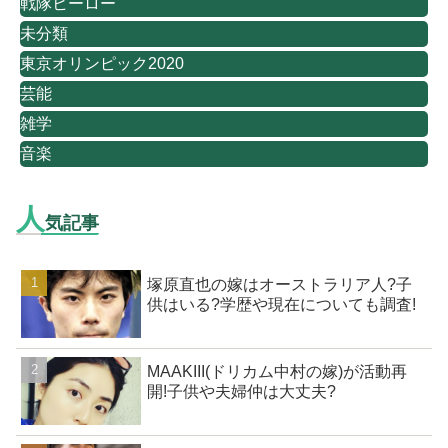
戦隊ヒーロー
未分類
東京オリンピック2020
芸能
雑学
音楽
人
気記事
塚原直也の嫁はオーストラリア人?子
供はいる?学歴や現在についても調査!
MAAKIII(ドリカム中村の嫁)が活動再
開!子供や夫婦仲は大丈夫?