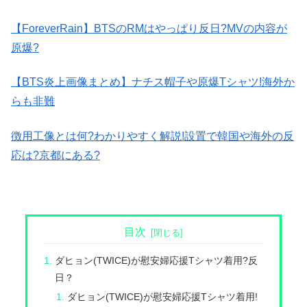
【ForeverRain】BTSのRMはやっぱり反日?MVの内容が
原爆?
【BTS炎上画像まとめ】ナチス帽子や原爆Tシャツ!海外か
らも非難
徴用工像とは何?わかりやすく解説!設置で韓国や海外の反
応は?京都にある?
目次
ダヒョン(TWICE)が慰安婦応援Tシャツ着用?反
日？
ダヒョン(TWICE)が慰安婦応援Tシャツ着用!