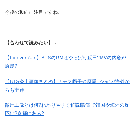
今後の動向に注目ですね。
【合わせて読みたい】：
【ForeverRain】BTSのRMはやっぱり反日?MVの内容が
原爆?
【BTS炎上画像まとめ】ナチス帽子や原爆Tシャツ!海外か
らも非難
徴用工像とは何?わかりやすく解説!設置で韓国や海外の反
応は?京都にある?