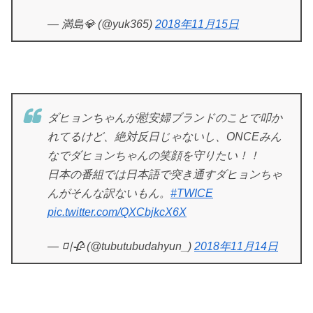
— 満島💎 (@yuk365)
2018年11月15日
ダヒョンちゃんが慰安婦ブランドのことで叩か
れてるけど、絶対反日じゃないし、ONCEみん
なでダヒョンちゃんの笑顔を守りたい！！
日本の番組では日本語で突き通すダヒョンちゃ
んがそんな訳ないもん。
#TWICE
pic.twitter.com/QXCbjkcX6X
— 미🥀 (@tubutubudahyun_)
2018年11月14日