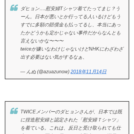
ダヒョン….慰安婦Tシャツ着てたってまじ？う
ーん。日本が悪いとか行ってる人いるけどもう
すでに多額の賠償金も払ってるし、本当にあっ
たかどうかも定かじゃない事件だからなんとも
言えないかな〜〜〜
twiceが嫌いなわけじゃないけどNHKにわざわざ
出す必要はない気がするなぁ、
— んぬ (@azuazunow)
2018年11月14日
TWICEメンバーのダヒョンさんが、日本では既
に捏造慰安婦と認定された「慰安婦Ｔシャツ」
を着ている。これは、反日と受け取られても仕