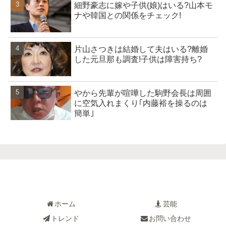
細野豪志に嫁や子供(娘)はいる?山本モ
ナや韓国との関係をチェック!
片山さつきは結婚して夫はいる?離婚
した元旦那も調査!子供は障害持ち?
やから先輩が喧嘩した駒野会長は周囲
に空気入れまくり｢内藤裕を操るのは
簡単｣
ホーム
芸能
トレンド
お問い合わせ