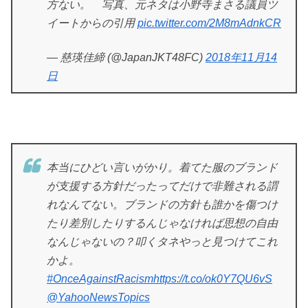
方ない。 写真、元ネタは小野寺まさる議員ツ
イートからの引用
pic.twitter.com/2M8mAdnkCR
— 慈瑛佳締 (@JapanJKT48FC)
2018年11月14
日
本当にひどい言いがかり。着てた服のブランド
が支援する方針だったってだけで非難される謂
れなんてない。ブランドの方針も誰かを傷つけ
たり差別したりするんじゃなければ思想の自由
なんじゃないの？叩くタネやっと見つけてこれ
かよ。
#OnceAgainstRacism
https://t.co/ok0Y7QU6vS
@YahooNewsTopics