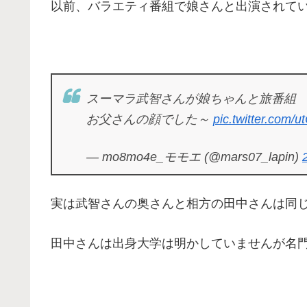
以前、バラエティ番組で娘さんと出演されて
スーマラ武智さんが娘ちゃんと旅番組
お父さんの顔でした～
pic.twitter.com
— mo8mo4e_モモエ (@mars07_lapin)
実は武智さんの奥さんと相方の田中さんは同
田中さんは出身大学は明かしていませんが名