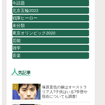
今話題
北京五輪2022
戦隊ヒーロー
未分類
東京オリンピック2020
芸能
雑学
音楽
人
気記事
塚原直也の嫁はオーストラ
リア人?子供はいる?学歴や
現在についても調査!