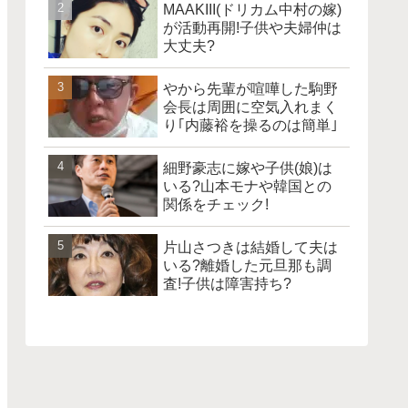
MAAKIII(ドリカム中村の嫁)
が活動再開!子供や夫婦仲は
大丈夫?
やから先輩が喧嘩した駒野
会長は周囲に空気入れまく
り｢内藤裕を操るのは簡単｣
細野豪志に嫁や子供(娘)は
いる?山本モナや韓国との
関係をチェック!
片山さつきは結婚して夫は
いる?離婚した元旦那も調
査!子供は障害持ち?