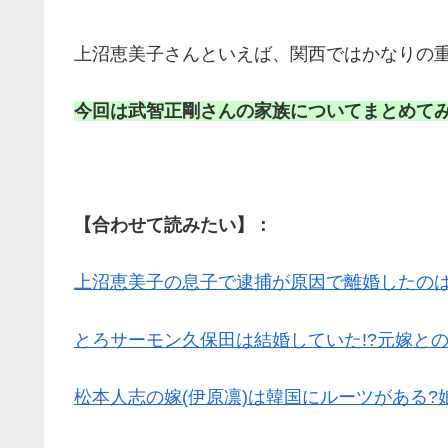
上沼恵美子さんといえば、関西ではかなりの
今回は武智正剛さんの家族についてまとめて
【合わせて読みたい】：
上沼恵美子の息子で逮捕が原因で離婚したのは
とろサーモン久保田は結婚していた!?元嫁と
松本人志の嫁(伊原凛)は韓国にルーツがある