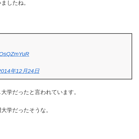
いましたね。
/utOsQZmYuR
2014年12月24日
じ大学だったと言われています。
門大学だったそうな。