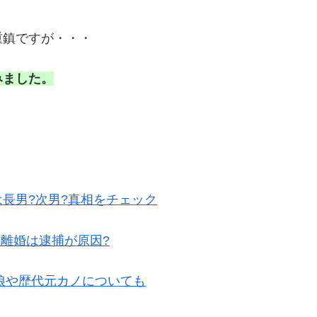
重鎮ですが・・・
みました。
長男?次男?真相をチェック
の離婚は逮捕が原因?
?娘や歴代元カノについても