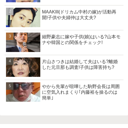
MAAKIII(ドリカム中村の嫁)が活動再
開!子供や夫婦仲は大丈夫?
細野豪志に嫁や子供(娘)はいる?山本モ
ナや韓国との関係をチェック!
片山さつきは結婚して夫はいる?離婚
した元旦那も調査!子供は障害持ち?
やから先輩が喧嘩した駒野会長は周囲
に空気入れまくり｢内藤裕を操るのは
簡単｣