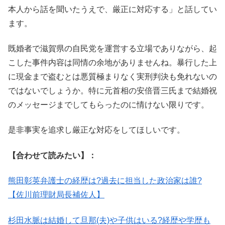
本人から話を聞いたうえで、厳正に対応する」と話してい
ます。
既婚者で滋賀県の自民党を運営する立場でありながら、起
こした事件内容は同情の余地がありませんね。暴行した上
に現金まで盗むとは悪質極まりなく実刑判決も免れないの
ではないでしょうか。特に元首相の安倍晋三氏まで結婚祝
のメッセージまでしてもらったのに情けない限りです。
是非事実を追求し厳正な対応をしてほしいです。
【合わせて読みたい】：
熊田彰英弁護士の経歴は?過去に担当した政治家は誰?
【佐川前理財局長補佐人】
杉田水脈は結婚して旦那(夫)や子供はいる?経歴や学歴も