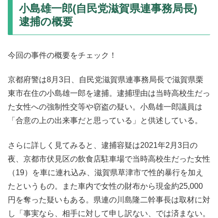
小島雄一郎(自民党滋賀県連事務局長)
逮捕の概要
今回の事件の概要をチェック！
京都府警は8月3日、自民党滋賀県連事務局長で滋賀県栗
東市在住の小島雄一郎を逮捕。逮捕理由は当時高校生だっ
た女性への強制性交等や窃盗の疑い。小島雄一郎議員は
「合意の上の出来事だと思っている」と供述している。
さらに詳しく見てみると、逮捕容疑は2021年2月3日の
夜、京都市伏見区の飲食店駐車場で当時高校生だった女性
（19）を車に連れ込み、滋賀県草津市で性的暴行を加え
たというもの。また車内で女性の財布から現金約25,000
円を奪った疑いもある。県連の川島隆二幹事長は取材に対
し「事実なら、相手に対して申し訳ない、では済まない。