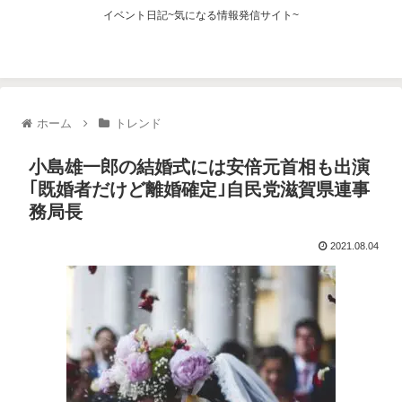
イベント日記~気になる情報発信サイト~
ホーム
トレンド
小島雄一郎の結婚式には安倍元首相も出演
｢既婚者だけど離婚確定｣自民党滋賀県連事
務局長
2021.08.04