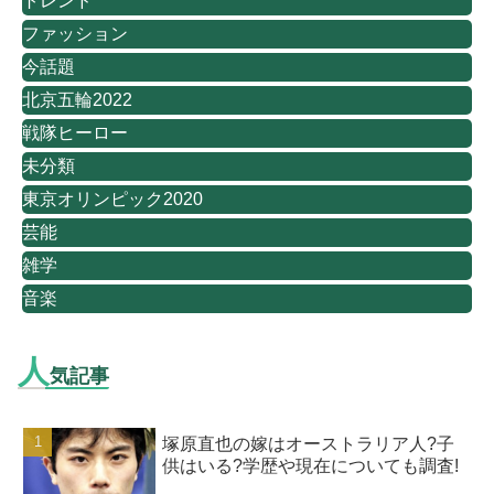
トレンド
ファッション
今話題
北京五輪2022
戦隊ヒーロー
未分類
東京オリンピック2020
芸能
雑学
音楽
人
気記事
塚原直也の嫁はオーストラリア人?子
供はいる?学歴や現在についても調査!