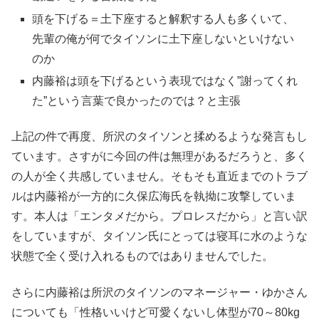
頭を下げる＝土下座すると解釈する人も多くいて、
先輩の俺が何でタイソンに土下座しないといけない
のか
内藤裕は頭を下げるという表現ではなく”謝ってくれ
た”という言葉で良かったのでは？と主張
上記の件で再度、所沢のタイソンと揉めるような発言もし
ています。さすがに今回の件は無理があるだろうと、多く
の人が全く共感していません。そもそも直近までのトラブ
ルは内藤裕が一方的に久保広海氏を執拗に攻撃していま
す。本人は「エンタメだから。プロレスだから」と言い訳
をしていますが、タイソン氏にとっては寝耳に水のような
状態で全く受け入れるものではありませんでした。
さらに内藤裕は所沢のタイソンのマネージャー・ゆかさん
についても「性格いいけど可愛くないし体型が70～80kg