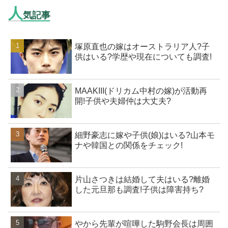
人
気記事
塚原直也の嫁はオーストラリア人?子
供はいる?学歴や現在についても調査!
MAAKIII(ドリカム中村の嫁)が活動再
開!子供や夫婦仲は大丈夫?
細野豪志に嫁や子供(娘)はいる?山本モ
ナや韓国との関係をチェック!
片山さつきは結婚して夫はいる?離婚
した元旦那も調査!子供は障害持ち?
やから先輩が喧嘩した駒野会長は周囲