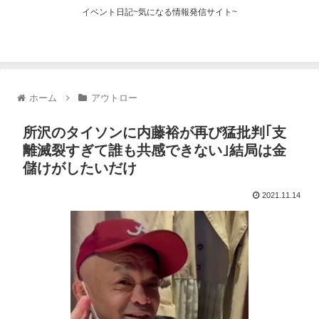
イベント日記~気になる情報発信サイト~
ホーム
アウトロー
所沢のタイソンに内藤裕が再び猛批判｢支
離滅裂すぎて誰も共感できない｣結局は金
儲けがしたいだけ
2021.11.14