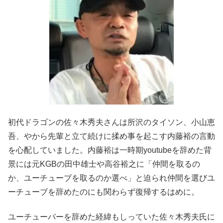
初代ドラゴンの佐々木秀夫さんは所沢のタイソン、小山恵
吾、やから先輩と立て続けに揉め事を起こす内藤裕の言動
を心配していました。内藤裕は一時期youtubeを辞めた背
景には元KGBの田中雄士や高谷裕之に「仲間を取るの
か、ユーチューブを取るのか選べ」と迫られ仲間を選びユ
ーチューブを辞めたのにも関わらず復帰するはめに。
ユーチューバーを辞めた経緯もしっていた佐々木秀夫氏に