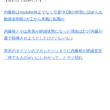
内藤裕はyoutube休止でなく引退｢KGBの幹部に詰められ
動画全削除｣大工から本職に転職か
内藤裕と小山恵吾が絶縁状態になった理由は2つ｢内藤が
裏で喧嘩させようとしたけどバレバレ｣
所沢のタイソンのフカシとハッタリに内藤裕が絶縁宣言
「何でも人のせいにしやがって」とマジ切れ