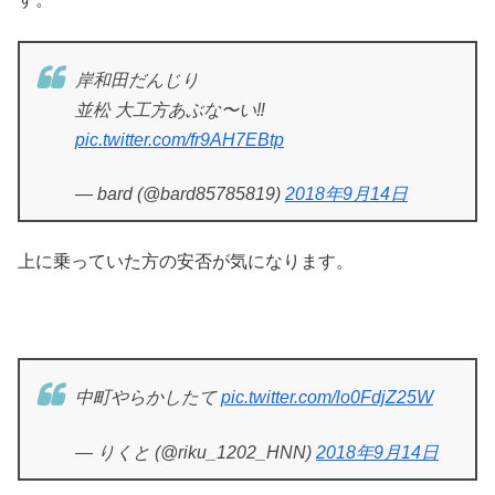
岸和田だんじり
並松 大工方あぶな〜い‼️
pic.twitter.com/fr9AH7EBtp
— bard (@bard85785819)
2018年9月14日
上に乗っていた方の安否が気になります。
中町やらかしたて
pic.twitter.com/lo0FdjZ25W
— りくと (@riku_1202_HNN)
2018年9月14日