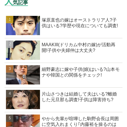
人
気記事
塚原直也の嫁はオーストラリア人?子
供はいる?学歴や現在についても調査!
MAAKIII(ドリカム中村の嫁)が活動再
開!子供や夫婦仲は大丈夫?
細野豪志に嫁や子供(娘)はいる?山本モ
ナや韓国との関係をチェック!
片山さつきは結婚して夫はいる?離婚
した元旦那も調査!子供は障害持ち?
やから先輩が喧嘩した駒野会長は周囲
に空気入れまくり｢内藤裕を操るのは