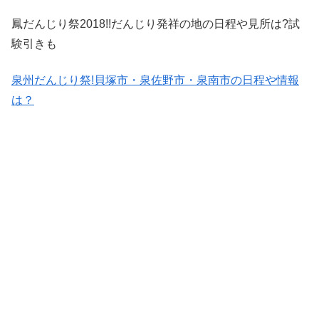
鳳だんじり祭2018!!だんじり発祥の地の日程や見所は?試
験引きも
泉州だんじり祭!貝塚市・泉佐野市・泉南市の日程や情報
は？