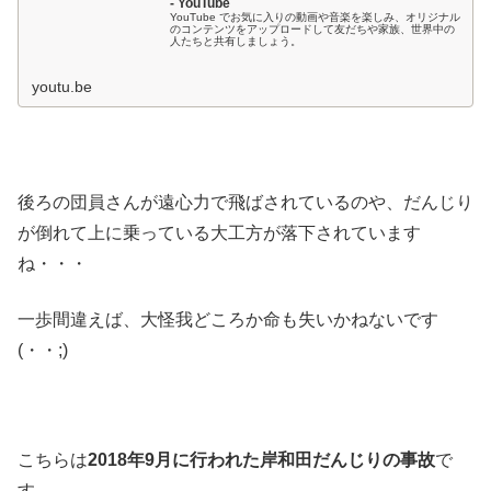
- YouTube
YouTube でお気に入りの動画や音楽を楽しみ、オリジナル
のコンテンツをアップロードして友だちや家族、世界中の
人たちと共有しましょう。
youtu.be
後ろの団員さんが遠心力で飛ばされているのや、だんじり
が倒れて上に乗っている大工方が落下されています
ね・・・
一歩間違えば、大怪我どころか命も失いかねないです
(・・;)
こちらは
2018年9月に行われた岸和田だんじりの事故
で
す。