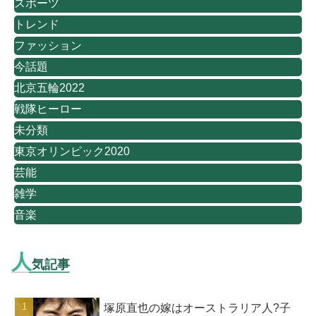
スポーツ
トレンド
ファッション
今話題
北京五輪2022
戦隊ヒーロー
未分類
東京オリンピック2020
芸能
雑学
音楽
人
気記事
塚原直也の嫁はオーストラリア人?子