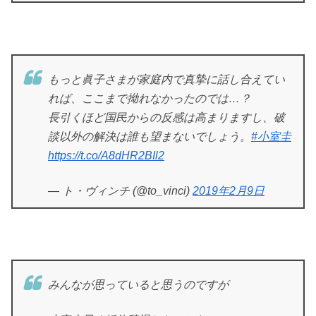
もっと眞子さまが家庭内で真摯に話し合えてい
れば、ここまで拗れなかったのでは…？
長引くほど国民からの反感は高まりますし、破
談以外の解決は誰も望まないでしょう。
#小室圭
https://t.co/A8dHR2BIl2
— ト・ヴィンチ (@to_vinci)
2019年2月9日
みんなが思っていると思うのですが