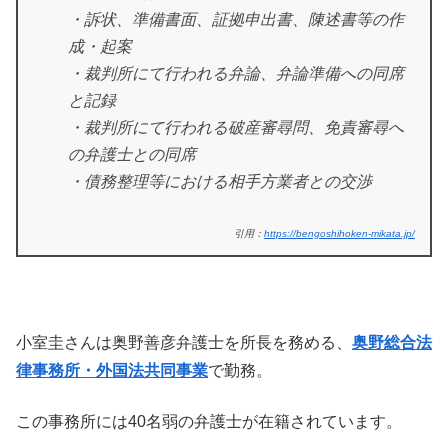
・訴状、準備書面、証拠申出書、陳述書等の作
成・起案
・裁判所にて行われる弁論、弁論準備への同席
と記録
・裁判所にて行われる破産審尋問、免責審尋へ
の弁護士との同席
・債務整理等における相手方業者との交渉
引用：
https://bengoshihoken-mikata.jp/
小室圭さんは奥野善彦弁護士を所長を務める、
奥野総合法
律事務所・外国法共同事業
で勤務。
この事務所には40名弱の弁護士が在籍されています。