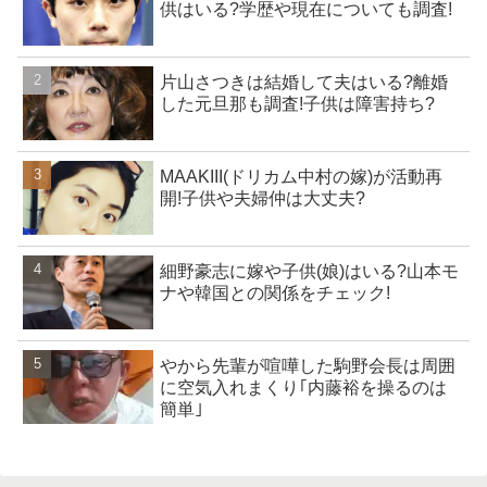
供はいる?学歴や現在についても調査!
片山さつきは結婚して夫はいる?離婚
した元旦那も調査!子供は障害持ち?
MAAKIII(ドリカム中村の嫁)が活動再
開!子供や夫婦仲は大丈夫?
細野豪志に嫁や子供(娘)はいる?山本モ
ナや韓国との関係をチェック!
やから先輩が喧嘩した駒野会長は周囲
に空気入れまくり｢内藤裕を操るのは
簡単｣