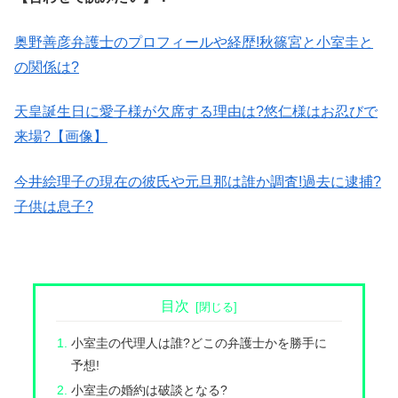
奥野善彦弁護士のプロフィールや経歴!秋篠宮と小室圭と
の関係は?
天皇誕生日に愛子様が欠席する理由は?悠仁様はお忍びで
来場?【画像】
今井絵理子の現在の彼氏や元旦那は誰か調査!過去に逮捕?
子供は息子?
目次
小室圭の代理人は誰?どこの弁護士かを勝手に
予想!
小室圭の婚約は破談となる?