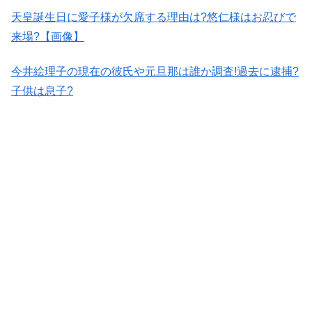
天皇誕生日に愛子様が欠席する理由は?悠仁様はお忍びで
来場?【画像】
今井絵理子の現在の彼氏や元旦那は誰か調査!過去に逮捕?
子供は息子?