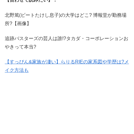
北野篤(ビートたけし息子)の大学はどこ? 博報堂が勤務場
所?【画像】
追跡バスターズの芸人は誰!?タカダ・コーポレーションお
やきって本当?
【すっぴん&家族が凄い】らりるRIEの家系図や学歴は?メ
イク方法も