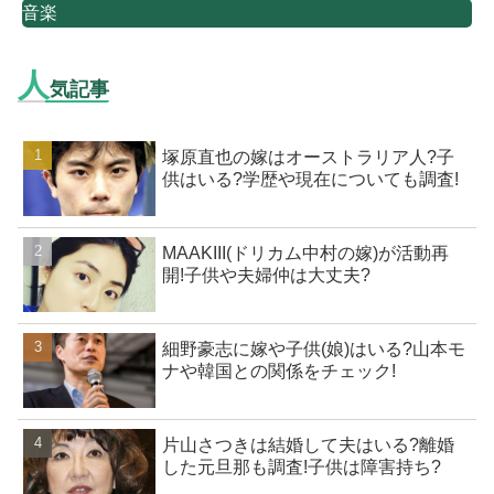
音楽
人
気記事
塚原直也の嫁はオーストラリア人?子
供はいる?学歴や現在についても調査!
MAAKIII(ドリカム中村の嫁)が活動再
開!子供や夫婦仲は大丈夫?
細野豪志に嫁や子供(娘)はいる?山本モ
ナや韓国との関係をチェック!
片山さつきは結婚して夫はいる?離婚
した元旦那も調査!子供は障害持ち?