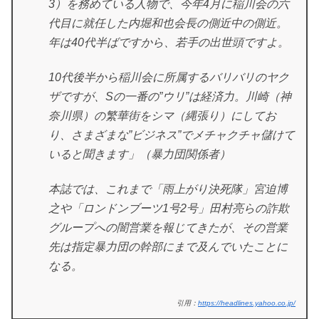
3）を務めている人物で、今年4月に稲川会の六
代目に就任した内堀和也会長の側近中の側近。
年は40代半ばですから、若手の出世頭ですよ。
10代後半から稲川会に所属するバリバリのヤク
ザですが、Sの一番の”ウリ”は経済力。川崎（神
奈川県）の繁華街をシマ（縄張り）にしてお
り、さまざまな”ビジネス”でメチャクチャ儲けて
いると聞きます」（暴力団関係者）
本誌では、これまで「雨上がり決死隊」
宮迫博
之
や「ロンドンブーツ1号2号」
田村亮
らの詐欺
グループへの闇営業を報じてきたが、その営業
先は指定暴力団の幹部にまで及んでいたことに
なる。
引用：
https://headlines.yahoo.co.jp/