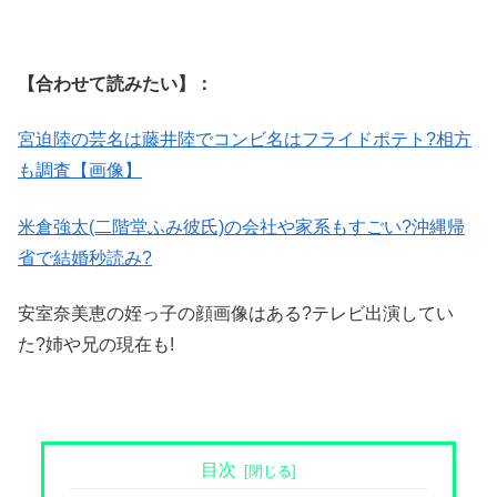
【合わせて読みたい】：
宮迫陸の芸名は藤井陸でコンビ名はフライドポテト?相方
も調査【画像】
米倉強太(二階堂ふみ彼氏)の会社や家系もすごい?沖縄帰
省で結婚秒読み?
安室奈美恵の姪っ子の顔画像はある?テレビ出演してい
た?姉や兄の現在も!
目次