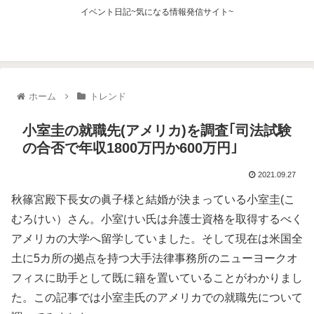
イベント日記~気になる情報発信サイト~
ホーム
トレンド
小室圭の就職先(アメリカ)を調査｢司法試験
の合否で年収1800万円か600万円｣
2021.09.27
秋篠宮殿下長女の眞子様と結婚が決まっている小室圭(こ
むろけい）さん。小室けい氏は弁護士資格を取得するべく
アメリカの大学へ留学していました。そして現在は米国全
土に5カ所の拠点を持つ大手法律事務所のニューヨークオ
フィスに助手として既に籍を置いていることがわかりまし
た。この記事では小室圭氏のアメリカでの就職先について