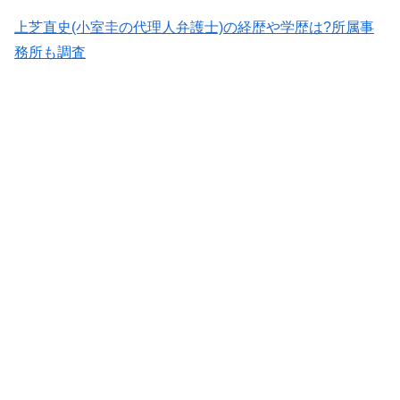
上芝直史(小室圭の代理人弁護士)の経歴や学歴は?所属事
務所も調査