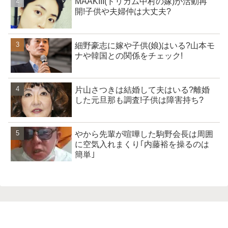
MAAKIII(ドリカム中村の嫁)が活動再
開!子供や夫婦仲は大丈夫?
細野豪志に嫁や子供(娘)はいる?山本モ
ナや韓国との関係をチェック!
片山さつきは結婚して夫はいる?離婚
した元旦那も調査!子供は障害持ち?
やから先輩が喧嘩した駒野会長は周囲
に空気入れまくり｢内藤裕を操るのは
簡単｣