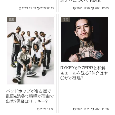
黒えりについても調査
2021.12.03
2022.03.22
2021.12.02
2021.12.03
音楽
音楽
RYKEYがYZERRと和解
＆エールを送る?仲介はヤ
◯ザが登場?
バッドホップが名古屋で
乱闘&渋谷で喧嘩が理由で
出禁?黒幕はリッキー?
2021.11.30
2021.11.25
2021.11.26