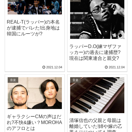
REAL-T(ラッパー)の本名
が逮捕でバレた!出身地は
韓国にルーツが?
ラッパーD.O(練マザファ
ッカー)の過去に逮捕歴?
現在は関東連合と親交?
2021.12.04
2021.12.04
音楽
音楽
ギャラクシーCMの声はだ
清塚信也の父親と母親は
れ?不快&嫌い？MOROHA
離婚していた!姉や嫁の乙
のアフロとは