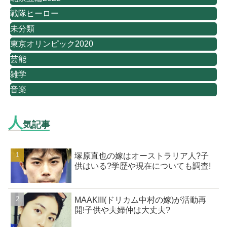
戦隊ヒーロー
未分類
東京オリンピック2020
芸能
雑学
音楽
人
気記事
塚原直也の嫁はオーストラリア人?子
供はいる?学歴や現在についても調査!
MAAKIII(ドリカム中村の嫁)が活動再
開!子供や夫婦仲は大丈夫?