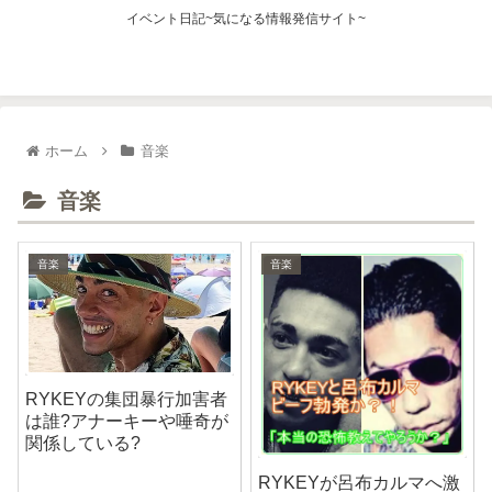
イベント日記~気になる情報発信サイト~
ホーム
音楽
音楽
音楽
音楽
RYKEYの集団暴行加害者
は誰?アナーキーや唾奇が
関係している?
RYKEYが呂布カルマへ激