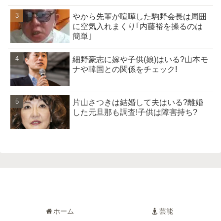
やから先輩が喧嘩した駒野会長は周囲
に空気入れまくり｢内藤裕を操るのは
簡単｣
細野豪志に嫁や子供(娘)はいる?山本モ
ナや韓国との関係をチェック!
片山さつきは結婚して夫はいる?離婚
した元旦那も調査!子供は障害持ち?
ホーム
芸能