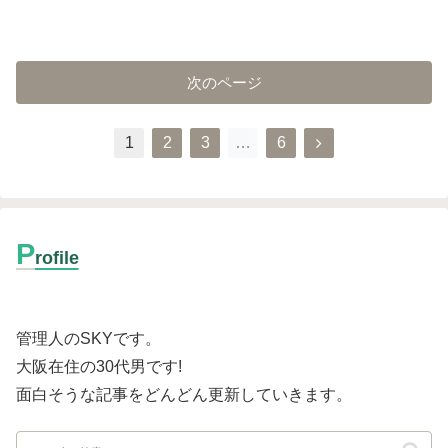
次のページ
1
2
3
…
6
P
rofile
管理人のSKYです。
大阪在住の30代男です
!
面白そうな記事をどんどん更新していきます。