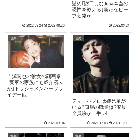
詰め｢謝罪しなきゃ本当の
恐怖を教える｣新たなビー
フ勃発か
2022.09.24
2022.09.26
2022.03.24
音楽
音楽
吉澤閑也の彼女の顔画像
｢実家の家族にも紹介済み
か｣トラジャメンバーフラ
イデー砲
ティーパブロは姉兄弟が
いる?両親の職業は?家族
全員絵が上手い!
2022.03.04
2021.12.08
2021.12.10
音楽
音楽